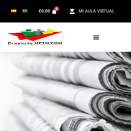
Ir
€
0,00
MI AULA VIRTUAL
al
contenido