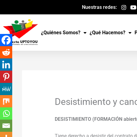
Ir
Nuestras redes:
al
contenido
¿Quiénes Somos?
¿Qué Hacemos?
Desistimiento y can
DESISTIMIENTO (FORMACIÓN abiert
Tiene derecho a desistir del contrato 