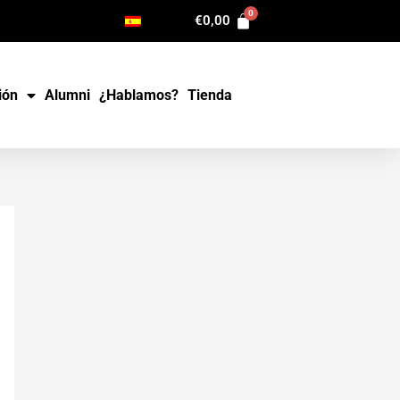
€
0,00
ión
Alumni
¿Hablamos?
Tienda