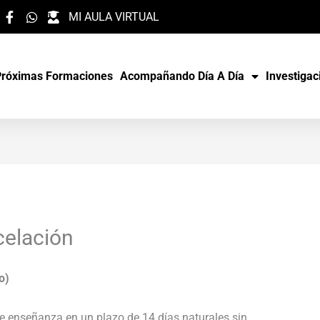
MI AULA VIRTUAL
Próximas Formaciones
Acompañando Día A Día
Investigac
celación
o)
de enseñanza en un plazo de 14 días naturales sin