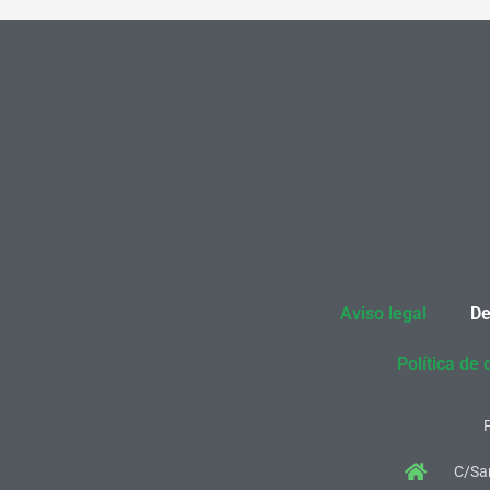
Aviso legal
De
Política de 
C/San