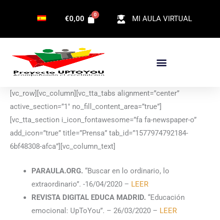
Ir
€
0,00
MI AULA VIRTUAL
al
contenido
[vc_row][vc_column][vc_tta_tabs alignment=”center”
active_section=”1″ no_fill_content_area=”true”]
[vc_tta_section i_icon_fontawesome=”fa fa-newspaper-o”
add_icon=”true” title=”Prensa” tab_id=”1577974792184-
6bf48308-afca”][vc_column_text]
PARAULA.ORG.
“Buscar en lo ordinario, lo
extraordinario”. -16/04/2020 –
LEER
REVISTA DIGITAL EDUCA MADRID.
“Educación
emocional: UpToYou”. – 26/03/2020 –
LEER