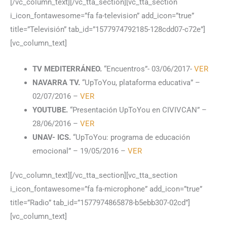
[/vc_column_text][/vc_tta_section][vc_tta_section
i_icon_fontawesome=”fa fa-television” add_icon=”true”
title=”Televisión” tab_id=”1577974792185-128cdd07-c72e”]
[vc_column_text]
TV MEDITERRÁNEO.
“Encuentros”- 03/06/2017-
VER
NAVARRA TV.
“UpToYou, plataforma educativa” –
02/07/2016 –
VER
YOUTUBE.
“Presentación UpToYou en CIVIVCAN” –
28/06/2016 –
VER
UNAV- ICS.
“UpToYou: programa de educación
emocional” – 19/05/2016 –
VER
[/vc_column_text][/vc_tta_section][vc_tta_section
i_icon_fontawesome=”fa fa-microphone” add_icon=”true”
title=”Radio” tab_id=”1577974865878-b5ebb307-02cd”]
[vc_column_text]