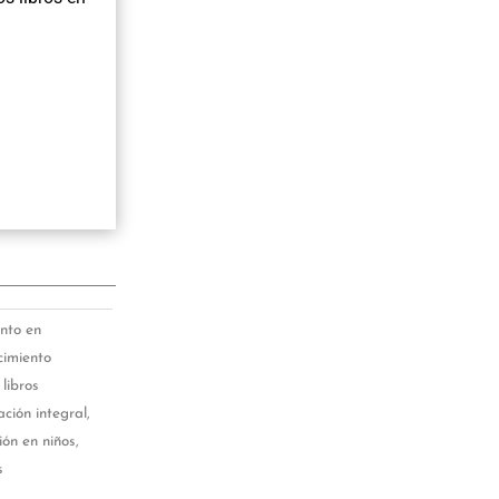
nto en
cimiento
libros
ción integral
,
ión en niños
,
s