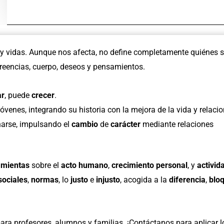
crecimiento
en
virtudes
y
 y vidas. Aunque nos afecta, no define completamente quiénes 
habilidades.
reencias, cuerpo, deseos y pensamientos.
Crecer
en
ar
, puede
crecer
.
mi
venes, integrando su historia con la mejora de la vida y relacio
forma
narse, impulsando el
cambio
de
carácter
mediante relaciones
de
ser
6.
amientas
sobre el
acto humano
,
crecimiento personal
, y
activid
cantidad
sociales
,
normas
, lo
justo
e
injusto
, acogida a la
diferencia
,
blo
 para profesores, alumnos y familias. ¡Contáctanos para aplicar l