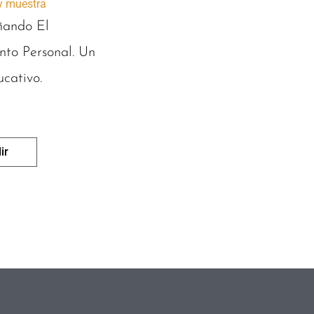
 y muestra
ando El
nto Personal. Un
ucativo.
ir