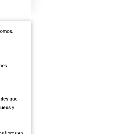
somos.
nes.
ades
que
queos
y
os libros en