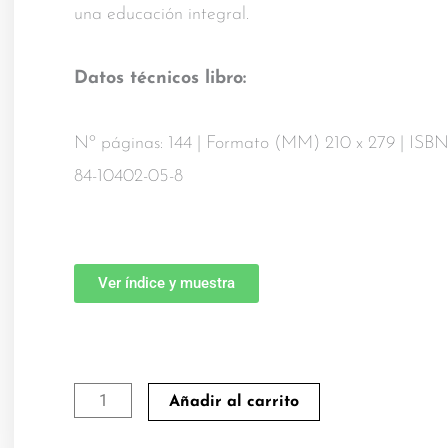
una educación integral.
Datos técnicos libro:
Nº páginas: 144 | Formato (MM) 210 x 279 | ISBN
84-10402-05-8
Ver índice y muestra
Acompañando
Añadir al carrito
el