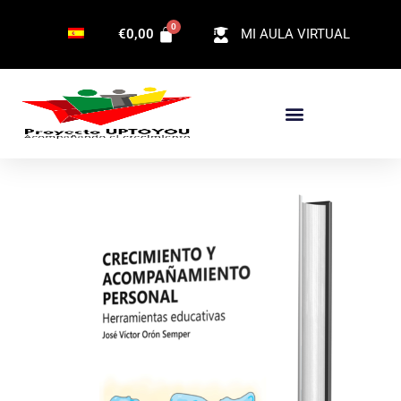
Ir
€
0,00
MI AULA VIRTUAL
al
contenido