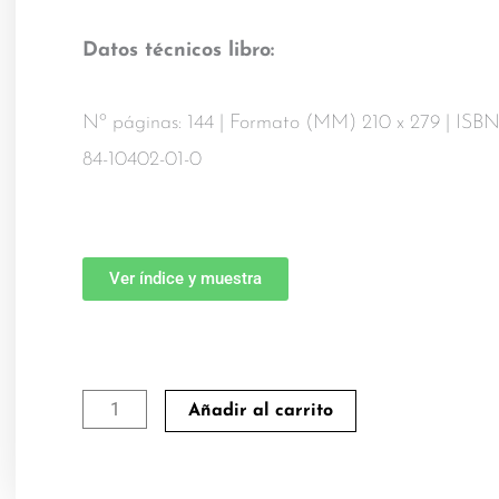
Datos técnicos libro:
Nº páginas: 144 | Formato (MM) 210 x 279 | ISBN
84-10402-01-0
Ver índice y muestra
Acompañando
Añadir al carrito
el
crecimiento