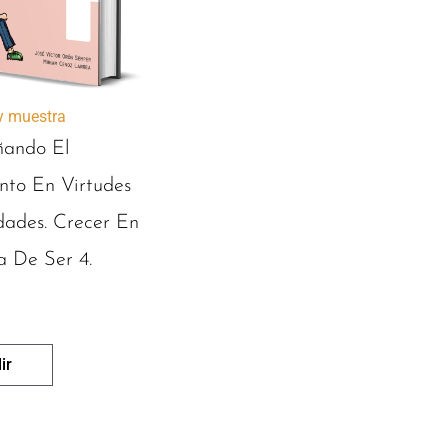
 y muestra
ando El
nto En Virtudes
dades. Crecer En
 De Ser 4.
ir