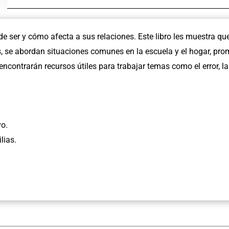
en
virtudes
y
e ser y cómo afecta a sus relaciones. Este libro les muestra q
habilidades.
s, se abordan situaciones comunes en la escuela y el hogar, pr
Crecer
contrarán recursos útiles para trabajar temas como el error, la 
en
mi
forma
de
vo.
ser
lias.
2.
cantidad