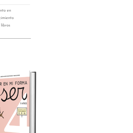
nto en
cimiento
libros