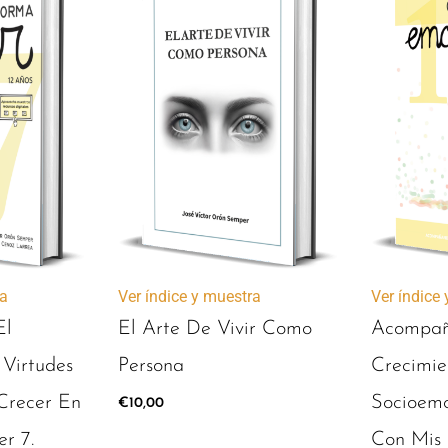
ra
Ver índice y muestra
Ver índice
El
El Arte De Vivir Como
Acompañ
 Virtudes
Persona
Crecimie
Crecer En
Socioemo
€
10,00
r 7.
Con Mis 