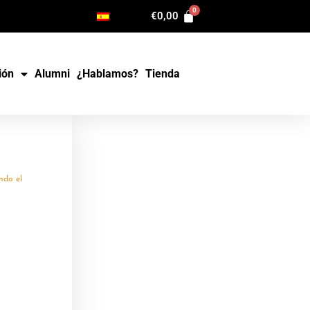
€
0,00
ión
Alumni
¿Hablamos?
Tienda
do el