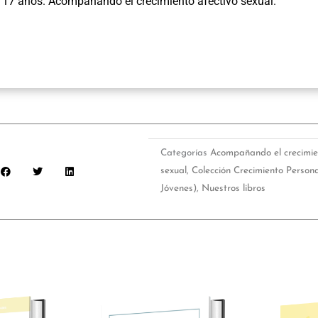
 17 años. Acompañando el crecimiento afectivo sexual.
en
mi
forma
de
querer
12
cantidad
Categorías
Acompañando el crecimien
sexual
,
Colección Crecimiento Persona
Jóvenes)
,
Nuestros libros