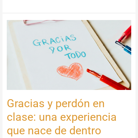
Gracias
y
perdón
en
clase:
una
experiencia
que
nace
de
Gracias y perdón en
dentro
clase: una experiencia
que nace de dentro