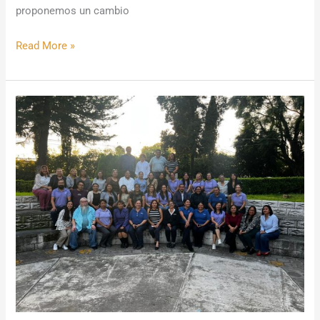
proponemos un cambio
Read More »
Acompañando
el
Crecimiento
fortalece
vínculos
con
colegios
en
México