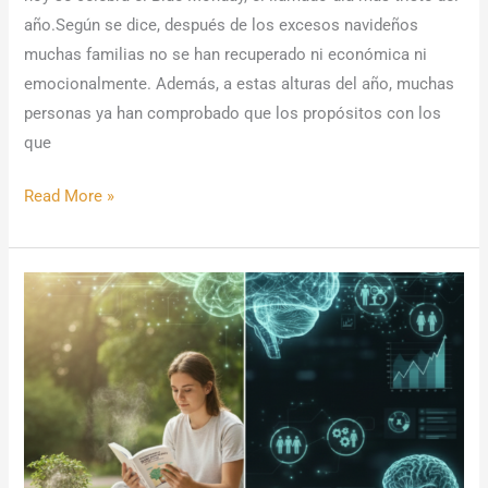
año.Según se dice, después de los excesos navideños
muchas familias no se han recuperado ni económica ni
emocionalmente. Además, a estas alturas del año, muchas
personas ya han comprobado que los propósitos con los
que
Read More »
De
la
salud
mental
a
la
salud