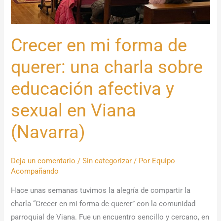
educación
afectiva
y
Crecer en mi forma de
sexual
en
querer: una charla sobre
Viana
(Navarra)
educación afectiva y
sexual en Viana
(Navarra)
Deja un comentario
/
Sin categorizar
/ Por
Equipo
Acompañando
Hace unas semanas tuvimos la alegría de compartir la
charla “Crecer en mi forma de querer” con la comunidad
parroquial de Viana. Fue un encuentro sencillo y cercano, en