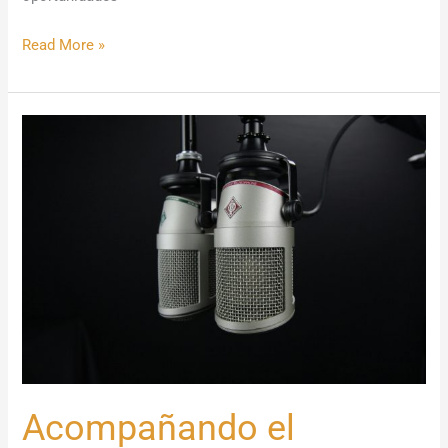
Read More »
Acompañando
el
Crecimiento
estrena
programa
en
Radio
María
Acompañando el