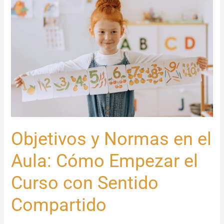
y
Normas
en
el
Aula:
Cómo
Empezar
el
Curso
con
Objetivos y Normas en el
Sentido
Compartido
Aula: Cómo Empezar el
Curso con Sentido
Compartido