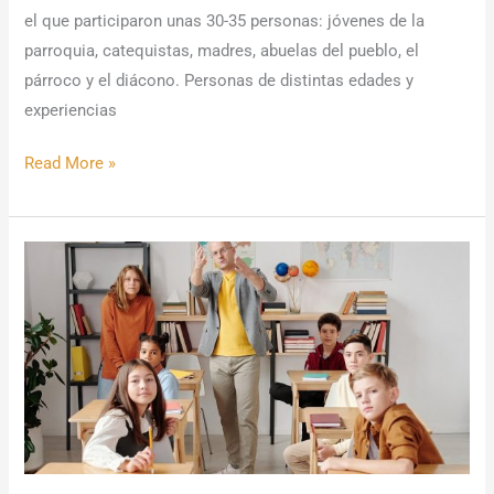
el que participaron unas 30-35 personas: jóvenes de la
parroquia, catequistas, madres, abuelas del pueblo, el
párroco y el diácono. Personas de distintas edades y
experiencias
Read More »
Educar
más
allá
del
conflicto:
el
poder
del
juego