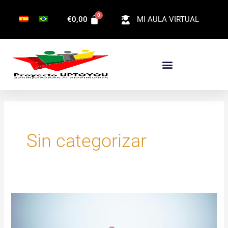
Ir
€
0,00
MI AULA VIRTUAL
al
contenido
Sin categorizar
Me
gusta