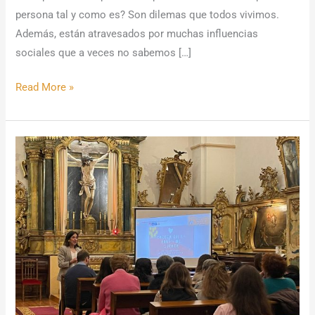
persona tal y como es? Son dilemas que todos vivimos.
Además, están atravesados por muchas influencias
sociales que a veces no sabemos […]
Read More »
Crecer
en
mi
forma
de
querer:
una
charla
sobre