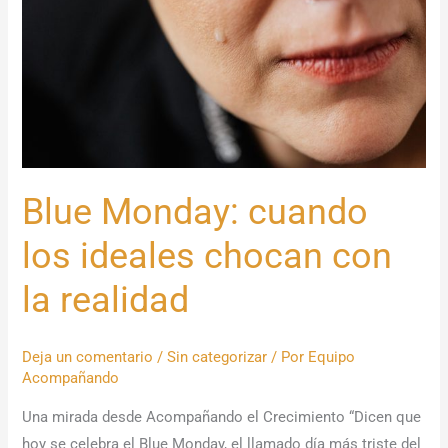
ideales
chocan
con
la
realidad
Blue Monday: cuando
los ideales chocan con
la realidad
Deja un comentario
/
Sin categorizar
/ Por
Equipo
Acompañando
Una mirada desde Acompañando el Crecimiento “Dicen que
hoy se celebra el Blue Monday, el llamado día más triste del