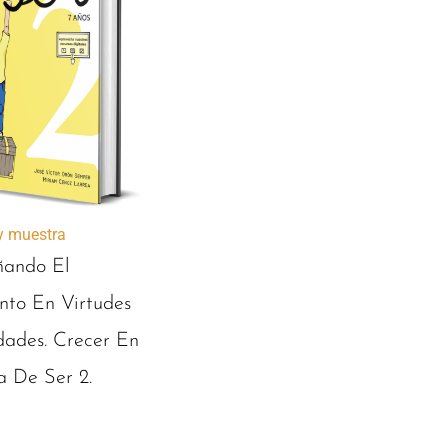
 y muestra
ando El
nto En Virtudes
dades. Crecer En
 De Ser 2.