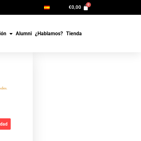
€
0,00
ión
Alumni
¿Hablamos?
Tienda
udes.
edad