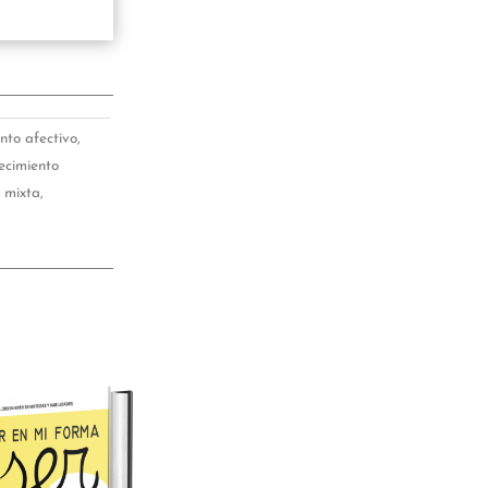
to afectivo,
ecimiento
n mixta
,