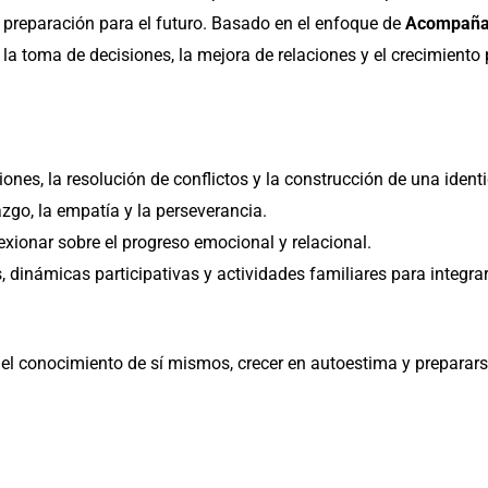
en
 preparación para el futuro. Basado en el enfoque de
Acompaña
virtudes.
 la toma de decisiones, la mejora de relaciones y el crecimiento 
Crecer
juntos
11
cantidad
ones, la resolución de conflictos y la construcción de una ident
razgo, la empatía y la perseverancia.
exionar sobre el progreso emocional y relacional.
, dinámicas participativas y actividades familiares para integra
 el conocimiento de sí mismos, crecer en autoestima y preparars