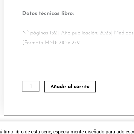
Datos técnicos libro:
Nº páginas 152 | Año publicación: 2025| Medidas
(Formato MM): 210 x 279
Acompañando
Añadir al carrito
el
crecimiento
afectivo,
emocional
y
último libro de esta serie, especialmente diseñado para adolesc