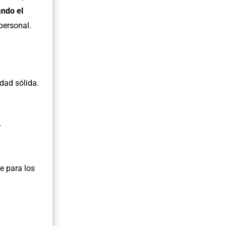
ndo el
personal.
idad sólida.
r
e para los