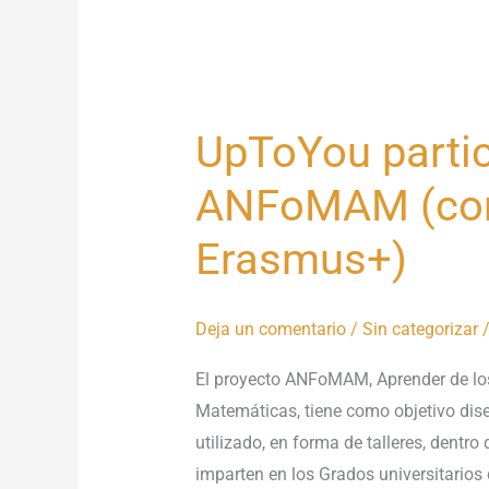
UpToYou partic
UpToYou
participa
ANFoMAM (con
en
el
Erasmus+)
proyecto
ANFoMAM
Deja un comentario
/
Sin categorizar
/
(convocatoria
Erasmus+)
El proyecto ANFoMAM, Aprender de los
Matemáticas, tiene como objetivo dis
utilizado, en forma de talleres, dentr
imparten en los Grados universitarios