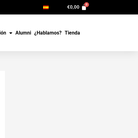
€
0,00
ión
Alumni
¿Hablamos?
Tienda