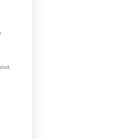
o
alud,