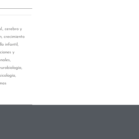
l.
,
cerebro y
n
,
crecimiento
lo infantil
,
ciones y
onales
,
eurobiología
,
sicología
,
emas