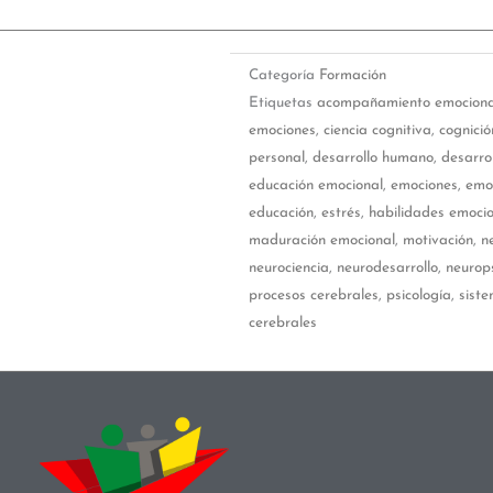
Categoría
Formación
Etiquetas
acompañamiento emociona
emociones
,
ciencia cognitiva
,
cognició
personal
,
desarrollo humano
,
desarrol
educación emocional
,
emociones
,
emo
educación
,
estrés
,
habilidades emoci
maduración emocional
,
motivación
,
n
neurociencia
,
neurodesarrollo
,
neurop
procesos cerebrales
,
psicología
,
sist
cerebrales