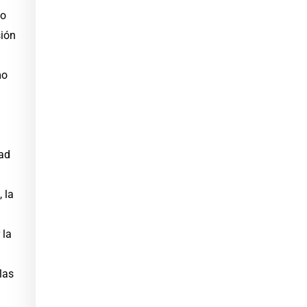
no
sión
mo
ad
 la
 la
las