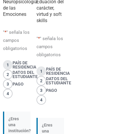
Neuropsicología
Eduación del
de las
carácter,
Emociones
virtud y soft
skills
"
*
" señala los
"
*
" señala los
campos
campos
obligatorios
obligatorios
PAÍS DE
1
RESIDENCIA
PAÍS DE
1
DATOS DEL
RESIDENCIA
2
ESTUDIANTE
DATOS DEL
2
ESTUDIANTE
3
PAGO
3
PAGO
4
4
¿Eres
una
¿Eres
institución?
una