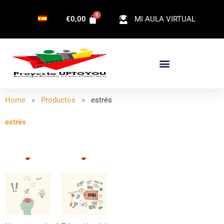
Ir
€
0,00
MI AULA VIRTUAL
al
contenido
Home
»
Productos
»
estrés
estrés