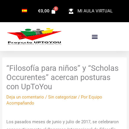
Ir
€
0,00
MI AULA VIRTUAL
al
contenido
“Filosofía para niños” y “Scholas
Occurentes” acercan posturas
con UpToYou
Deja un comentario
/
Sin categorizar
/ Por
Equipo
Acompañando
Los pasados meses de junio y julio de 2017, se celebraron