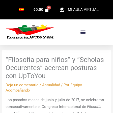
Ir
€
0,00
MI AULA VIRTUAL
al
contenido
“Filosofía para niños” y “Scholas
Occurentes” acercan posturas
con UpToYou
Deja un comentario
/
Actualidad
/ Por
Equipo
Acompañando
Los pasados meses de junio y julio de 2017, se celebraron
consecutivamente el Congreso Internacional de
Filosofía