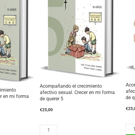
for
forma
de
de
quer
querer
8
9
cant
cantidad
Aco
Acompañando el crecimiento
imiento
afec
afectivo sexual. Crecer en mi forma
er en mi forma
de q
de querer 5
€
25,
€
25,00
Aco
Acompañando