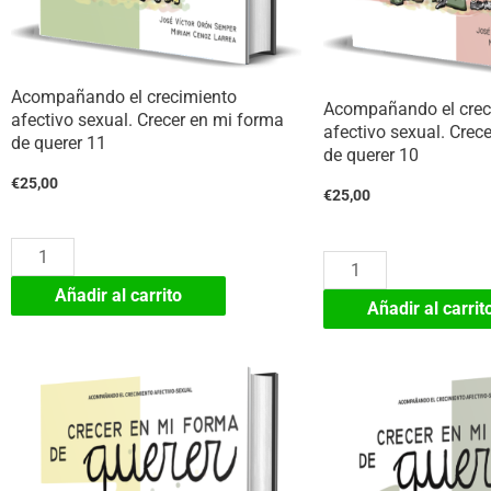
Acompañando el crecimiento
Acompañando el crec
afectivo sexual. Crecer en mi forma
afectivo sexual. Crec
de querer 11
de querer 10
€
25,00
€
25,00
Acompañando
Acompañando
el
Añadir al carrito
el
Añadir al carrit
crecimiento
crecimiento
afectivo
afectivo
sexual.
sexual.
Crecer
Crecer
en
en
mi
mi