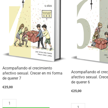
forma
forma
de
de
querer
querer
11
10
cantidad
cantidad
Acompañando el crecimiento
Acompañando el crec
afectivo sexual. Crecer en mi forma
afectivo sexual. Crec
de querer 7
de querer 6
€
25,00
€
25,00
Acompañando
Acompañando