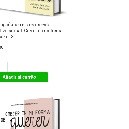
mpañando el crecimiento
tivo sexual. Crecer en mi forma
uerer 8
00
mpañando
Añadir al carrito
imiento
tivo
al.
er