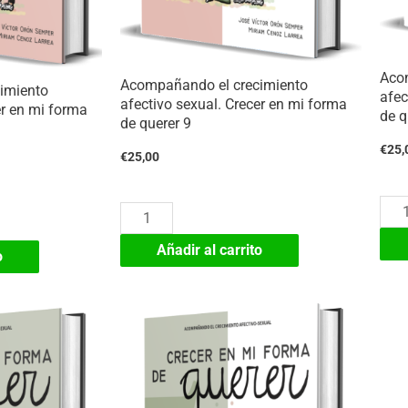
Aco
Acompañando el crecimiento
imiento
afec
afectivo sexual. Crecer en mi forma
er en mi forma
de q
de querer 9
€
25,
€
25,00
Aco
Acompañando
el
el
Añadir al carrito
o
crec
crecimiento
afec
afectivo
sexu
sexual.
Crec
Crecer
en
en
mi
mi