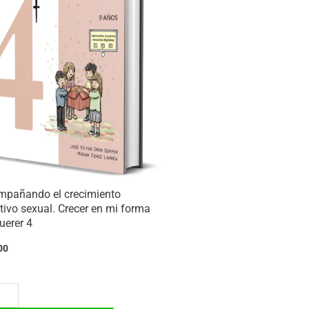
ma
er
idad
mpañando el crecimiento
tivo sexual. Crecer en mi forma
uerer 4
00
mpañando