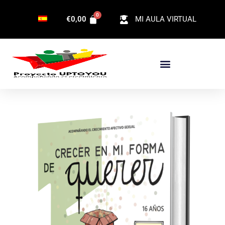
Ir
€
0,00
MI AULA VIRTUAL
al
contenido