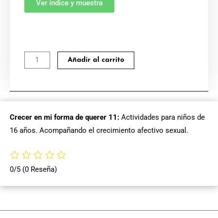
Ver índice y muestra
Acompañando
Añadir al carrito
el
crecimiento
afectivo
sexual.
Crecer en mi forma de querer 11:
Actividades para niños de
Crecer
16 años. Acompañando el crecimiento afectivo sexual.
en
mi
forma
0/5
(0 Reseña)
de
querer
11
cantidad