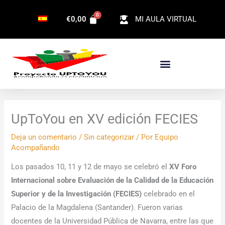
Ir
€
0,00
MI AULA VIRTUAL
al
contenido
UpToYou en XV edición FECIES
Deja un comentario
/
Sin categorizar
/ Por
Equipo
Acompañando
Los pasados 10, 11 y 12 de mayo se celebró el
XV Foro
Internacional sobre Evaluación de la Calidad de la Educación
Superior y de la Investigación (FECIES)
celebrado en el
Palacio de la Magdalena (Santander). Fueron varias
docentes de la Universidad Pública de Navarra, entre las que