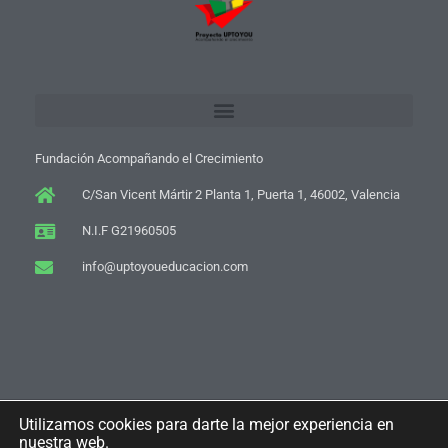
Fundación Acompañando el Crecimiento
C/San Vicent Mártir 2 Planta 1, Puerta 1, 46002, Valencia
N.I.F G21960505
info@uptoyoueducacion.com
F
Y
I
W
Utilizamos cookies para darte la mejor experiencia en
a
o
n
h
nuestra web.