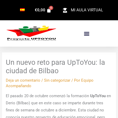
Ir
€
0,00
MI AULA VIRTUAL
al
contenido
Un nuevo reto para UpToYou: la
ciudad de Bilbao
Deja un comentario
/
Sin categorizar
/ Por
Equipo
Acompañando
El pasado 20 de octubre comenzó la formación
UpToYou
en
Derio (Bilbao) que en este caso se imparte durante tres
fines de semana de octubre a diciembre. Esta ciudad no
conocía nuestro proyecto de educación emocional, pero