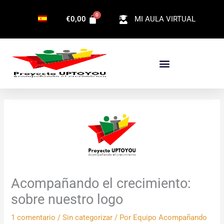
Ir
€
0,00
MI AULA VIRTUAL
al
contenido
Acompañando el crecimiento:
sobre nuestro logo
1 comentario
/
Sin categorizar
/ Por
Equipo Acompañando