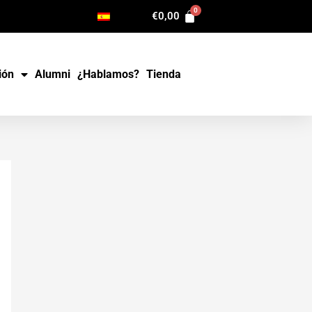
€
0,00
ión
Alumni
¿Hablamos?
Tienda