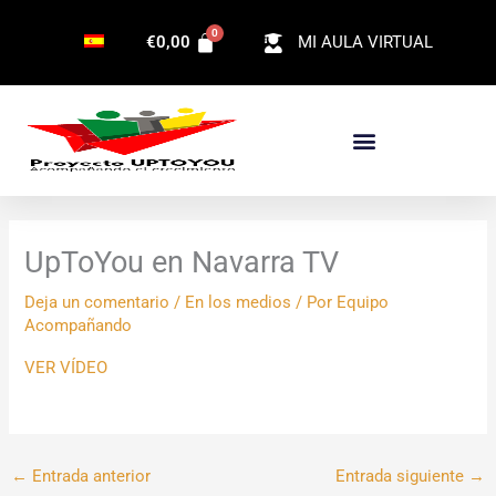
Ir
€
0,00
MI AULA VIRTUAL
al
contenido
UpToYou en Navarra TV
Deja un comentario
/
En los medios
/ Por
Equipo
Acompañando
VER VÍDEO
←
Entrada anterior
Entrada siguiente
→