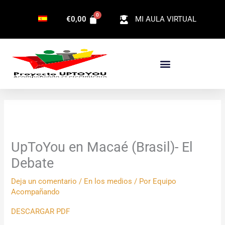
Ir
€
0,00
MI AULA VIRTUAL
al
contenido
UpToYou en Macaé (Brasil)- El
Debate
Deja un comentario
/
En los medios
/ Por
Equipo
Acompañando
DESCARGAR PDF