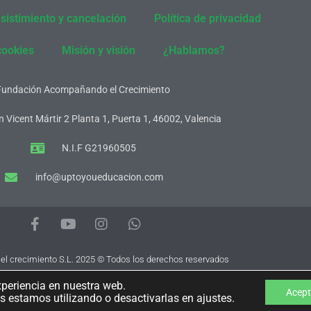
sistimiento y cancelación
Política de privacidad
cookies
Misión y visión
¿Hablamos?
Fundación Acompañando el Crecimiento
 Vicent Mártir 2 Planta 1, Puerta 1, 46002, Valencia
N.I.F G21960505
info@uptoyoueducacion.com
F
Y
I
W
a
o
n
h
c
u
s
a
e
t
t
t
 crecimiento S.L. 2025 © Todos los derechos reservados
b
u
a
s
xperiencia en nuestra web.
o
b
g
a
Acept
 estamos utilizando o desactivarlas en ajustes.
o
e
r
p