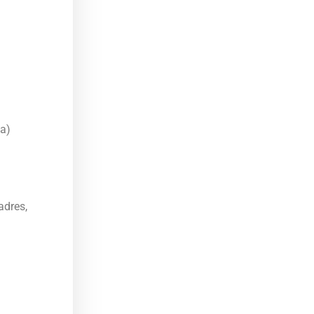
da)
adres,