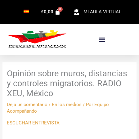
Ir
€
0,00
MI AULA VIRTUAL
al
contenido
Opinión sobre muros, distancias
y controles migratorios. RADIO
XEU, México
Deja un comentario
/
En los medios
/ Por
Equipo
Acompañando
ESCUCHAR ENTREVISTA