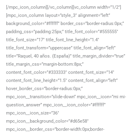
[/mpc_icon_column][/vc_column][vc_column width=”1/2″]
[mpc_icon_column layout=”style_3″ alignment=”left”
background_color=”#ffffff” border_css=”border-radius:0px;”
padding_css=”padding:25px;” title_font_color=”#555555″
title_font_size=”17″ title_font_line_height=”1.4″
title_font_transform=”uppercase” title_font_align=”left”
title=”Raquel, 40 años. (España)” title_margin_divider=”true”
title_margin_css=”margin-bottom:8px;”
content_font_color=”#333333″ content_font_size=”14″
content_font_line_height=”1.5″ content_font_align=”left”
hover_border_css=”border-radius:0px;”
mpc_icon__transition=”slide-down” mpc_icon__icon=”mi mi-
question_answer” mpc_icon__icon_color=”#ffffff”
mpc_icon__icon_size=”36″
mpc_icon__background_color=”#d65e58″
mpc_icon__border_css=”border-width:0px;border-