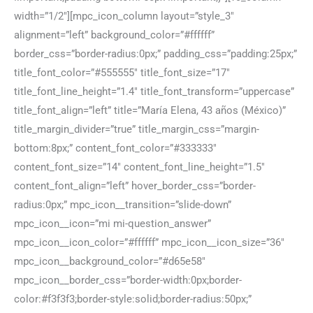
width=”1/2″][mpc_icon_column layout=”style_3″
alignment=”left” background_color=”#ffffff”
border_css=”border-radius:0px;” padding_css=”padding:25px;”
title_font_color=”#555555″ title_font_size=”17″
title_font_line_height=”1.4″ title_font_transform=”uppercase”
title_font_align=”left” title=”María Elena, 43 años (México)”
title_margin_divider=”true” title_margin_css=”margin-
bottom:8px;” content_font_color=”#333333″
content_font_size=”14″ content_font_line_height=”1.5″
content_font_align=”left” hover_border_css=”border-
radius:0px;” mpc_icon__transition=”slide-down”
mpc_icon__icon=”mi mi-question_answer”
mpc_icon__icon_color=”#ffffff” mpc_icon__icon_size=”36″
mpc_icon__background_color=”#d65e58″
mpc_icon__border_css=”border-width:0px;border-
color:#f3f3f3;border-style:solid;border-radius:50px;”