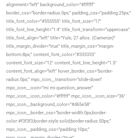
alignment=”left” background_color=”#ffffff”
border_css=”border-radius:0px;” padding_css=”padding:25px;”
title_font_color=”#555555″ title_font_size=”17″
title_font_line_height=”1.4″ title_font_transform=”uppercase”
title_font_align=”left” title=”Yule, 27 años. (Camerún)”
title_margin_divider=”true” title_margin_css=”margin-
bottom:8px;” content_font_color=”#333333″
content_font_size=”12″ content_font_line_height=”1.5″
content_font_align=”left” hover_border_css=”border-
radius:0px;” mpc_icon__transition=”slide-down”
mpc_icon__icon=”mi mi-question_answer”
mpc_icon__icon_color=”#ffffff” mpc_icon__icon_size=”36″
mpc_icon__background_color=”#d65e58″
mpc_icon__border_css=”border-width:0px;border-
color:#f3f3f3;border-style:solid;border-radius:50px;”
mpc_icon__padding_css=”padding:10px;”
mpc_icon__margin_divider=”true”