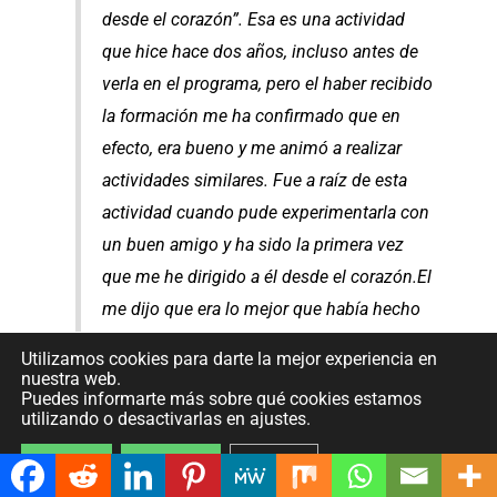
desde el corazón”. Esa es una actividad
que hice hace dos años, incluso antes de
verla en el programa, pero el haber recibido
la formación me ha confirmado que en
efecto, era bueno y me animó a realizar
actividades similares. Fue a raíz de esta
actividad cuando pude experimentarla con
un buen amigo y ha sido la primera vez
que me he dirigido a él desde el corazón.El
me dijo que era lo mejor que había hecho
nunca por él. Creo que es lo mejor que he
Utilizamos cookies para darte la mejor experiencia en
sacado y que puedo compartir de
nuestra web.
Puedes informarte más sobre qué cookies estamos
UpToYou.”
utilizando o desactivarlas en ajustes.
Aceptar
Rechazar
Ajustes