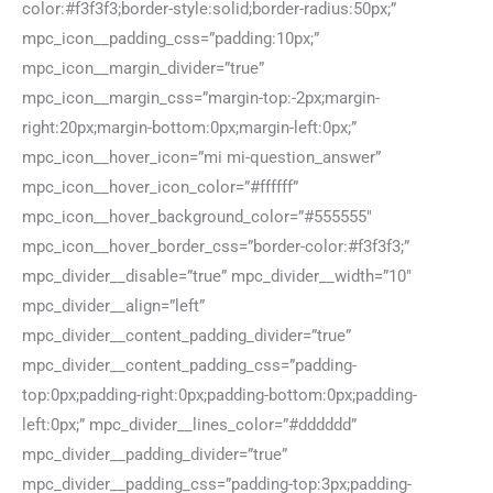
color:#f3f3f3;border-style:solid;border-radius:50px;”
mpc_icon__padding_css=”padding:10px;”
mpc_icon__margin_divider=”true”
mpc_icon__margin_css=”margin-top:-2px;margin-
right:20px;margin-bottom:0px;margin-left:0px;”
mpc_icon__hover_icon=”mi mi-question_answer”
mpc_icon__hover_icon_color=”#ffffff”
mpc_icon__hover_background_color=”#555555″
mpc_icon__hover_border_css=”border-color:#f3f3f3;”
mpc_divider__disable=”true” mpc_divider__width=”10″
mpc_divider__align=”left”
mpc_divider__content_padding_divider=”true”
mpc_divider__content_padding_css=”padding-
top:0px;padding-right:0px;padding-bottom:0px;padding-
left:0px;” mpc_divider__lines_color=”#dddddd”
mpc_divider__padding_divider=”true”
mpc_divider__padding_css=”padding-top:3px;padding-