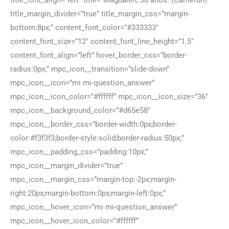
title_font_align=”left” title=”Magdalen, 36 años. (Camerún)”
title_margin_divider=”true” title_margin_css=”margin-
bottom:8px;” content_font_color=”#333333″
content_font_size=”12″ content_font_line_height=”1.5″
content_font_align=”left” hover_border_css=”border-
radius:0px;” mpc_icon__transition=”slide-down”
mpc_icon__icon=”mi mi-question_answer”
mpc_icon__icon_color=”#ffffff” mpc_icon__icon_size=”36″
mpc_icon__background_color=”#d65e58″
mpc_icon__border_css=”border-width:0px;border-
color:#f3f3f3;border-style:solid;border-radius:50px;”
mpc_icon__padding_css=”padding:10px;”
mpc_icon__margin_divider=”true”
mpc_icon__margin_css=”margin-top:-2px;margin-
right:20px;margin-bottom:0px;margin-left:0px;”
mpc_icon__hover_icon=”mi mi-question_answer”
mpc_icon__hover_icon_color=”#ffffff”