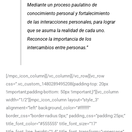
Mediante un proceso paulatino de
conocimiento personal y fortalecimiento
de las interacciones personales, para lograr
que se asuma la realidad de cada uno.
Reconoce la importancia de los
intercambios entre personas.”
[/mpc_icon_column][/vc_column][/vc_row][vc_row
css=”.vc_custom_1480289495208{padding-top: 20px
!important;padding-bottom: 50px !important;}”][vc_column
width=”1/2″][mpc_icon_column layout=”style_3″
alignment=”left” background_color=”#ffffff”
border_css=”border-radius:0px;” padding_css=”padding:25px;”
title_font_color=”#555555″ title_font_size=”17″
title_font_line_height=”1.4″ title_font_transform=”uppercase”