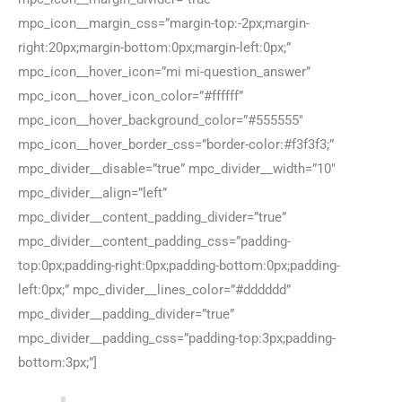
mpc_icon__margin_css=”margin-top:-2px;margin-
right:20px;margin-bottom:0px;margin-left:0px;”
mpc_icon__hover_icon=”mi mi-question_answer”
mpc_icon__hover_icon_color=”#ffffff”
mpc_icon__hover_background_color=”#555555″
mpc_icon__hover_border_css=”border-color:#f3f3f3;”
mpc_divider__disable=”true” mpc_divider__width=”10″
mpc_divider__align=”left”
mpc_divider__content_padding_divider=”true”
mpc_divider__content_padding_css=”padding-
top:0px;padding-right:0px;padding-bottom:0px;padding-
left:0px;” mpc_divider__lines_color=”#dddddd”
mpc_divider__padding_divider=”true”
mpc_divider__padding_css=”padding-top:3px;padding-
bottom:3px;”]