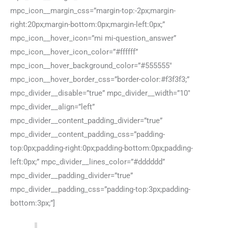
mpc_icon__margin_css=”margin-top:-2px;margin-
right:20px;margin-bottom:0px;margin-left:0px;”
mpc_icon__hover_icon=”mi mi-question_answer”
mpc_icon__hover_icon_color=”#ffffff”
mpc_icon__hover_background_color=”#555555″
mpc_icon__hover_border_css=”border-color:#f3f3f3;”
mpc_divider__disable=”true” mpc_divider__width=”10″
mpc_divider__align=”left”
mpc_divider__content_padding_divider=”true”
mpc_divider__content_padding_css=”padding-
top:0px;padding-right:0px;padding-bottom:0px;padding-
left:0px;” mpc_divider__lines_color=”#dddddd”
mpc_divider__padding_divider=”true”
mpc_divider__padding_css=”padding-top:3px;padding-
bottom:3px;”]