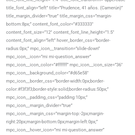
title_font_align=”left” title=”Prudence, 41 años. (Camerún)”
title_margin_divider=”true” title_margin_css=”margin-
bottom:8px;” content_font_color=”#333333″
content_font_size=”12″ content_font_line_height=”1.5″
content_font_align=”left” hover_border_css=”border-
radius:0px;” mpc_icon__transition=”slide-down”
mpc_icon__icon=”mi mi-question_answer”
mpc_icon__icon_color=”#ffffff” mpc_icon__icon_size=”36″
mpc_icon__background_color=”#d65e58″
mpc_icon__border_css=”border-width:0px;border-
color:#f3f3f3;border-style:solid;border-radius:50px;”
mpc_icon__padding_css=”padding:10px;”
mpc_icon__margin_divider=”true”
mpc_icon__margin_css=”margin-top:-2px;margin-
right:20px;margin-bottom:0px;margin-left:0px;”
mpc_icon__hover_icon=”mi mi-question_answer”