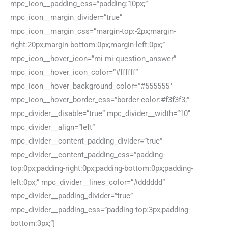
mpc_icon__padding_css=”padding:10px;”
mpc_icon__margin_divider=”true”
mpc_icon__margin_css=”margin-top:-2px;margin-
right:20px;margin-bottom:0px;margin-left:0px;”
mpc_icon__hover_icon=”mi mi-question_answer”
mpc_icon__hover_icon_color=”#ffffff”
mpc_icon__hover_background_color=”#555555″
mpc_icon__hover_border_css=”border-color:#f3f3f3;”
mpc_divider__disable=”true” mpc_divider__width=”10″
mpc_divider__align=”left”
mpc_divider__content_padding_divider=”true”
mpc_divider__content_padding_css=”padding-
top:0px;padding-right:0px;padding-bottom:0px;padding-
left:0px;” mpc_divider__lines_color=”#dddddd”
mpc_divider__padding_divider=”true”
mpc_divider__padding_css=”padding-top:3px;padding-
bottom:3px;”]