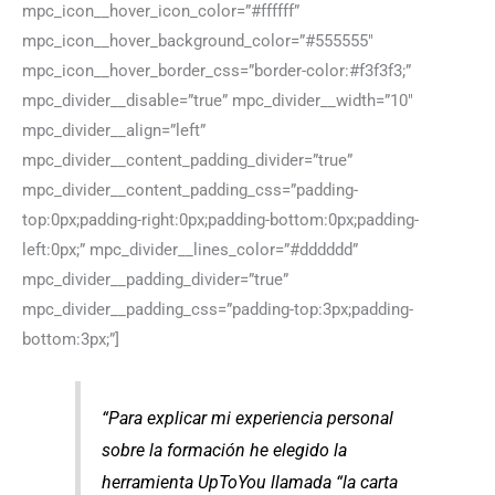
mpc_icon__hover_icon_color=”#ffffff”
mpc_icon__hover_background_color=”#555555″
mpc_icon__hover_border_css=”border-color:#f3f3f3;”
mpc_divider__disable=”true” mpc_divider__width=”10″
mpc_divider__align=”left”
mpc_divider__content_padding_divider=”true”
mpc_divider__content_padding_css=”padding-
top:0px;padding-right:0px;padding-bottom:0px;padding-
left:0px;” mpc_divider__lines_color=”#dddddd”
mpc_divider__padding_divider=”true”
mpc_divider__padding_css=”padding-top:3px;padding-
bottom:3px;”]
“Para explicar mi experiencia personal
sobre la formación he elegido la
herramienta UpToYou llamada “la carta