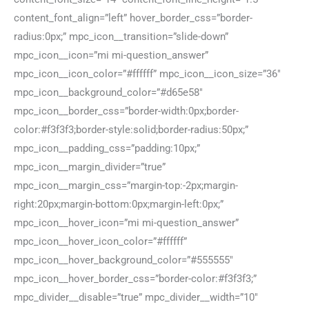
content_font_align=”left” hover_border_css=”border-
radius:0px;” mpc_icon__transition=”slide-down”
mpc_icon__icon=”mi mi-question_answer”
mpc_icon__icon_color=”#ffffff” mpc_icon__icon_size=”36″
mpc_icon__background_color=”#d65e58″
mpc_icon__border_css=”border-width:0px;border-
color:#f3f3f3;border-style:solid;border-radius:50px;”
mpc_icon__padding_css=”padding:10px;”
mpc_icon__margin_divider=”true”
mpc_icon__margin_css=”margin-top:-2px;margin-
right:20px;margin-bottom:0px;margin-left:0px;”
mpc_icon__hover_icon=”mi mi-question_answer”
mpc_icon__hover_icon_color=”#ffffff”
mpc_icon__hover_background_color=”#555555″
mpc_icon__hover_border_css=”border-color:#f3f3f3;”
mpc_divider__disable=”true” mpc_divider__width=”10″