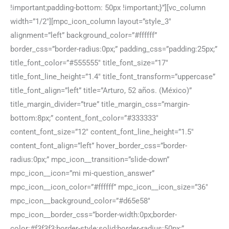
!important;padding-bottom: 50px !important;}”][vc_column
width=”1/2″][mpc_icon_column layout=”style_3″
alignment=”left” background_color=”#ffffff”
border_css=”border-radius:0px;” padding_css=”padding:25px;”
title_font_color=”#555555″ title_font_size=”17″
title_font_line_height=”1.4″ title_font_transform=”uppercase”
title_font_align=”left” title=”Arturo, 52 años. (México)”
title_margin_divider=”true” title_margin_css=”margin-
bottom:8px;” content_font_color=”#333333″
content_font_size=”12″ content_font_line_height=”1.5″
content_font_align=”left” hover_border_css=”border-
radius:0px;” mpc_icon__transition=”slide-down”
mpc_icon__icon=”mi mi-question_answer”
mpc_icon__icon_color=”#ffffff” mpc_icon__icon_size=”36″
mpc_icon__background_color=”#d65e58″
mpc_icon__border_css=”border-width:0px;border-
color:#f3f3f3;border-style:solid;border-radius:50px;”