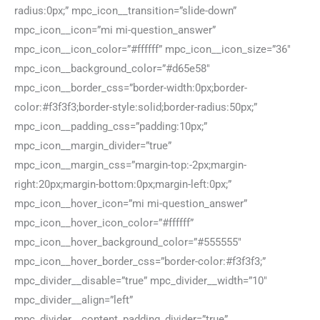
radius:0px;” mpc_icon__transition=”slide-down”
mpc_icon__icon=”mi mi-question_answer”
mpc_icon__icon_color=”#ffffff” mpc_icon__icon_size=”36″
mpc_icon__background_color=”#d65e58″
mpc_icon__border_css=”border-width:0px;border-
color:#f3f3f3;border-style:solid;border-radius:50px;”
mpc_icon__padding_css=”padding:10px;”
mpc_icon__margin_divider=”true”
mpc_icon__margin_css=”margin-top:-2px;margin-
right:20px;margin-bottom:0px;margin-left:0px;”
mpc_icon__hover_icon=”mi mi-question_answer”
mpc_icon__hover_icon_color=”#ffffff”
mpc_icon__hover_background_color=”#555555″
mpc_icon__hover_border_css=”border-color:#f3f3f3;”
mpc_divider__disable=”true” mpc_divider__width=”10″
mpc_divider__align=”left”
mpc_divider__content_padding_divider=”true”