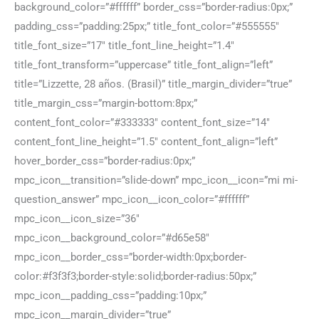
background_color=”#ffffff” border_css=”border-radius:0px;”
padding_css=”padding:25px;” title_font_color=”#555555″
title_font_size=”17″ title_font_line_height=”1.4″
title_font_transform=”uppercase” title_font_align=”left”
title=”Lizzette, 28 años. (Brasil)” title_margin_divider=”true”
title_margin_css=”margin-bottom:8px;”
content_font_color=”#333333″ content_font_size=”14″
content_font_line_height=”1.5″ content_font_align=”left”
hover_border_css=”border-radius:0px;”
mpc_icon__transition=”slide-down” mpc_icon__icon=”mi mi-
question_answer” mpc_icon__icon_color=”#ffffff”
mpc_icon__icon_size=”36″
mpc_icon__background_color=”#d65e58″
mpc_icon__border_css=”border-width:0px;border-
color:#f3f3f3;border-style:solid;border-radius:50px;”
mpc_icon__padding_css=”padding:10px;”
mpc_icon__margin_divider=”true”