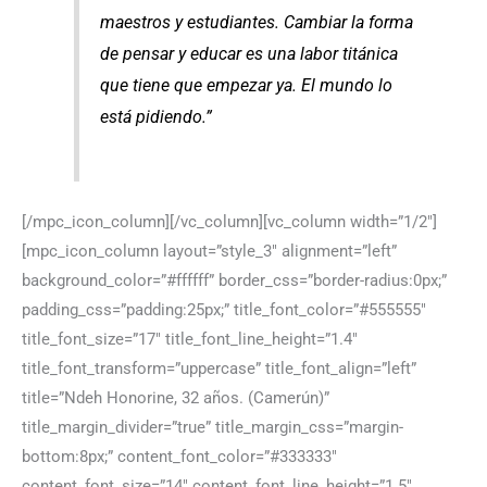
maestros y estudiantes. Cambiar la forma
de pensar y educar es una labor titánica
que tiene que empezar ya. El mundo lo
está pidiendo.”
[/mpc_icon_column][/vc_column][vc_column width=”1/2″]
[mpc_icon_column layout=”style_3″ alignment=”left”
background_color=”#ffffff” border_css=”border-radius:0px;”
padding_css=”padding:25px;” title_font_color=”#555555″
title_font_size=”17″ title_font_line_height=”1.4″
title_font_transform=”uppercase” title_font_align=”left”
title=”Ndeh Honorine, 32 años. (Camerún)”
title_margin_divider=”true” title_margin_css=”margin-
bottom:8px;” content_font_color=”#333333″
content_font_size=”14″ content_font_line_height=”1.5″