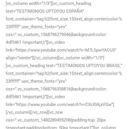
[vc_column width=”1/3″][vc_custom_heading
text=”TESTIMONIOS UPTOYOU ESPAÑA”
font_container=”tag:h2|font_size:15|text_align:center|color:%
23ffffff” use_theme_fonts=”yes”
css=”.vc_custom_1568796279046{background-color:
#df5461 !important;}”][vc_video
link=”https://www.youtube.com/watch?v=M7LSpwYACU0″
align=”center”][/vc_column][vc_column width=”1/3″]
[vc_custom_heading text=”TESTIMONIOS UPTOYOU BRASIL”
font_container=”tag:h2|font_size:15|text_align:center|color:%
23ffffff” use_theme_fonts=”yes”
css=”.vc_custom_1568796358816{background-color:
#df5461 !important;}”][vc_video
link=”https://www.youtube.com/watch?v=CXcl0AjxVGw”]
[/vc_column][/vc_row][vc_row
css=”.vc_custom_1480289495208{padding-top: 20px
!important;padding-bottom: 50px !important;}”][vc_column