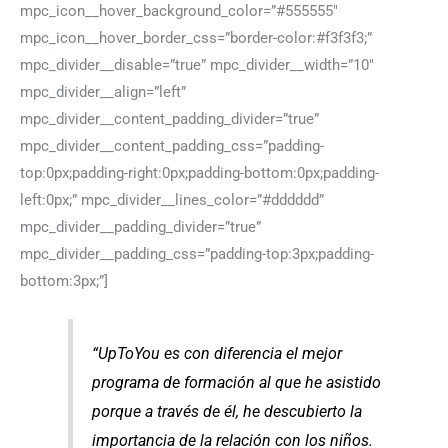
mpc_icon__hover_background_color=”#555555″
mpc_icon__hover_border_css=”border-color:#f3f3f3;”
mpc_divider__disable=”true” mpc_divider__width=”10″
mpc_divider__align=”left”
mpc_divider__content_padding_divider=”true”
mpc_divider__content_padding_css=”padding-
top:0px;padding-right:0px;padding-bottom:0px;padding-
left:0px;” mpc_divider__lines_color=”#dddddd”
mpc_divider__padding_divider=”true”
mpc_divider__padding_css=”padding-top:3px;padding-
bottom:3px;”]
“UpToYou es con diferencia el mejor
programa de formación al que he asistido
porque a través de él, he descubierto la
importancia de la relación con los niños.