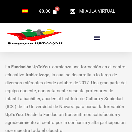
Ir
€
0,00
MI AULA VIRTUAL
al
contenido
La Fundación UpToYou
comienza una formación en el centro
educativo
Irabia-Izaga
, la cual se desarrolla a lo largo de
diversos miércoles desde octubre de 2017. Una gran parte del
equipo docente, concretamente sesenta profesores de
infantil a bachiller, acuden al Instituto de Cultura y Sociedad
(ICS ) de la Universidad de Navarra para cursar la formación
Up
To
You
. Desde la Fundación transmitimos satisfacción y
agradecimiento al centro por la confianza y alta participación
que muestra todo el claustro.