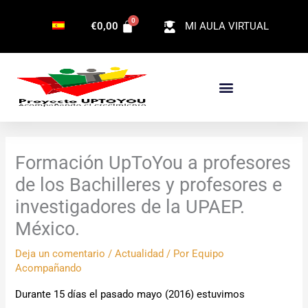
Ir
€
0,00
MI AULA VIRTUAL
al
contenido
Formación UpToYou a profesores
de los Bachilleres y profesores e
investigadores de la UPAEP.
México.
Deja un comentario
/
Actualidad
/ Por
Equipo
Acompañando
Durante 15 días el pasado mayo (2016) estuvimos