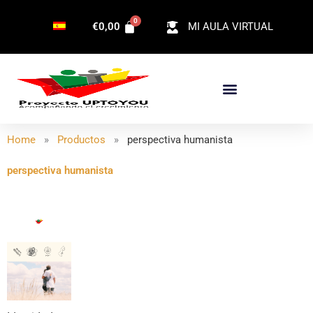
Ir
€
0,00
MI AULA VIRTUAL
al
contenido
Home
»
Productos
»
perspectiva humanista
perspectiva humanista