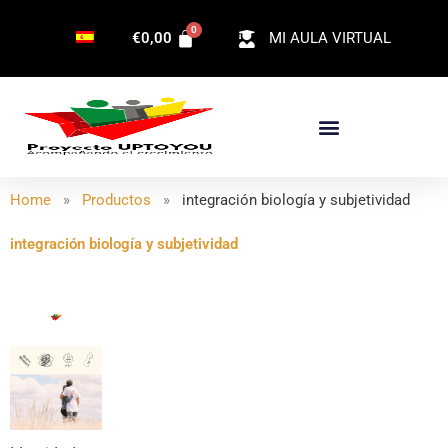
Ir
€
0,00
MI AULA VIRTUAL
al
contenido
Home
»
Productos
»
integración biología y subjetividad
integración biología y subjetividad