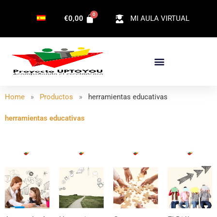
Ir
€
0,00
MI AULA VIRTUAL
al
contenido
Home
»
Productos
»
herramientas educativas
herramientas educativas