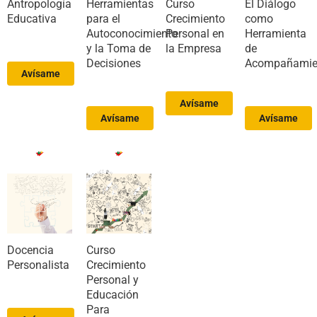
Antropología
Herramientas
Curso
El Diálogo
Educativa
para el
Crecimiento
como
Autoconocimiento
Personal en
Herramienta
y la Toma de
la Empresa
de
Decisiones
Acompañamie
Avísame
Avísame
Avísame
Avísame
Docencia
Curso
Personalista
Crecimiento
Personal y
Educación
Para