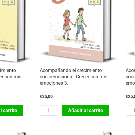
imiento
Acompañando el crecimiento
Aco
er con mis
socioemocional. Crecer con mis
soci
emociones 3.
emo
€
25,00
€
25,
Acompañando
Aco
l carrito
Añadir al carrito
el
el
crecimiento
crec