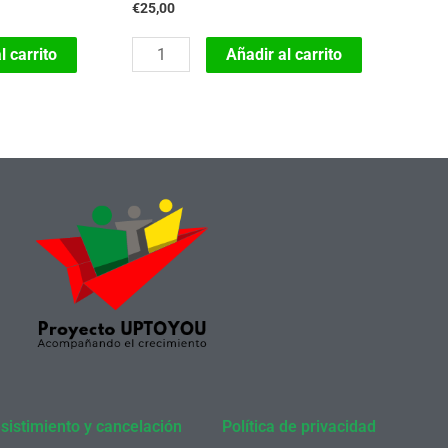
€
25,00
Acompañando
l carrito
Añadir al carrito
el
crecimiento
en
virtudes
y
habilidades.
Crecer
en
mi
forma
de
ser
sistimiento y cancelación
Política de privacidad
4.