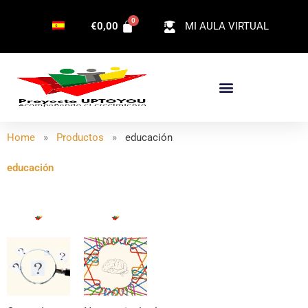
Ir
€
0,00
MI AULA VIRTUAL
al
contenido
Home
»
Productos
»
educación
educación