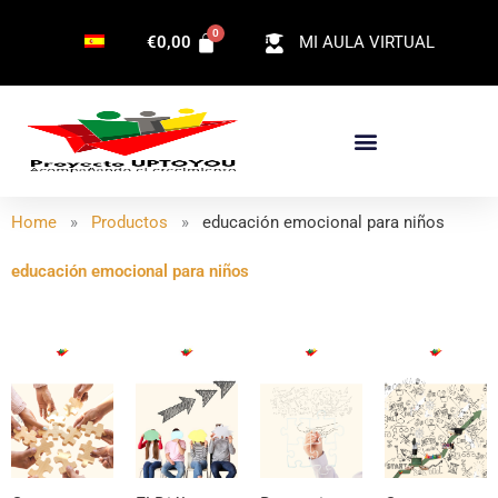
Ir
€
0,00
MI AULA VIRTUAL
al
contenido
Home
»
Productos
»
educación emocional para niños
educación emocional para niños