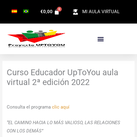
Ir
€
0,00
MI AULA VIRTUAL
al
contenido
Curso Educador UpToYou aula
virtual 2ª edición 2022
Consulta el programa
clic aquí
“EL CAMINO HACIA LO MÁS VALIOSO, LAS RELACIONES
CON LOS DEMÁS”