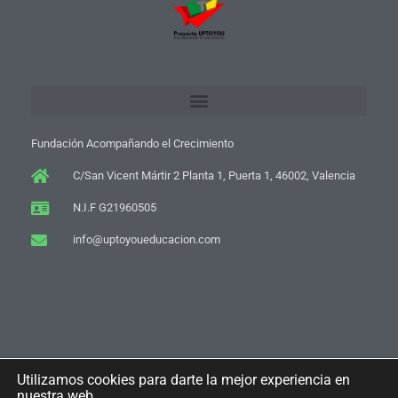
Fundación Acompañando el Crecimiento
C/San Vicent Mártir 2 Planta 1, Puerta 1, 46002, Valencia
N.I.F G21960505
info@uptoyoueducacion.com
F
Y
I
W
Utilizamos cookies para darte la mejor experiencia en
a
o
n
h
nuestra web.