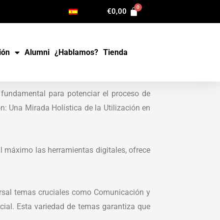
€
0,00
ión
Alumni
¿Hablamos?
Tienda
 fundamental para potenciar el proceso de
: Una Mirada Holística de la Utilización en
l máximo las herramientas digitales, ofrece
.
rsal temas cruciales como Comunicación y
icial. Esta variedad de temas garantiza que