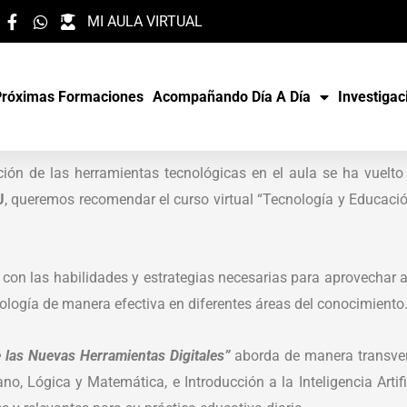
MI AULA VIRTUAL
Próximas Formaciones
Acompañando Día A Día
Investigac
ión de las herramientas tecnológicas en el aula se ha vuelto
U
, queremos recomendar el curso virtual “Tecnología y Educación
 con las habilidades y estrategias necesarias para aprovechar a
nología de manera efectiva en diferentes áreas del conocimiento
e las Nuevas Herramientas Digitales”
aborda de manera transve
, Lógica y Matemática, e Introducción a la Inteligencia Artif