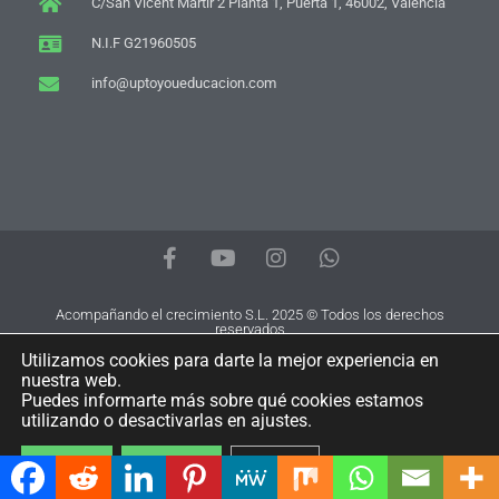
C/San Vicent Mártir 2 Planta 1, Puerta 1, 46002, Valencia
N.I.F G21960505
info@uptoyoueducacion.com
F
Y
I
W
a
o
n
h
c
u
s
a
e
t
t
t
Acompañando el crecimiento S.L. 2025 © Todos los derechos
reservados
b
u
a
s
o
b
g
a
Utilizamos cookies para darte la mejor experiencia en
nuestra web.
o
e
r
p
Puedes informarte más sobre qué cookies estamos
k
a
p
utilizando o desactivarlas en ajustes.
-
m
f
Aceptar
Rechazar
Ajustes