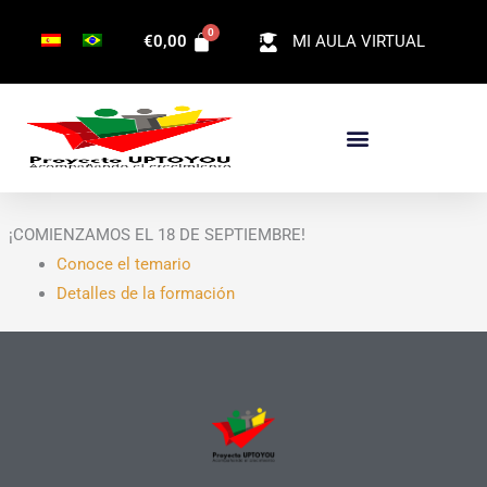
Ir
€
0,00
MI AULA VIRTUAL
al
contenido
¡COMIENZAMOS EL 18 DE SEPTIEMBRE!
Conoce el temario
Detalles de la formación