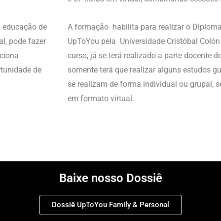
a educação de
A formação habilita para realizar o Dipl
al, pode fazer
UpToYou pela Universidade Cristóbal Colón 
rciona
curso, já se terá realizado a parte docente 
rtunidade de
somente terá que realizar alguns estudos g
se realizam de forma individual ou grupal, 
em formato virtual.
Baixe nosso Dossiê
Dossiê UpToYou Family & Personal