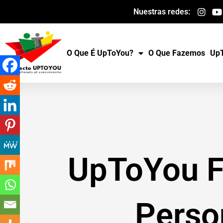
Ir
Nuestras redes:
para
o
conteúdo
O Que É UpToYou?
O Que Fazemos
UpT
UpToYou F
Perso