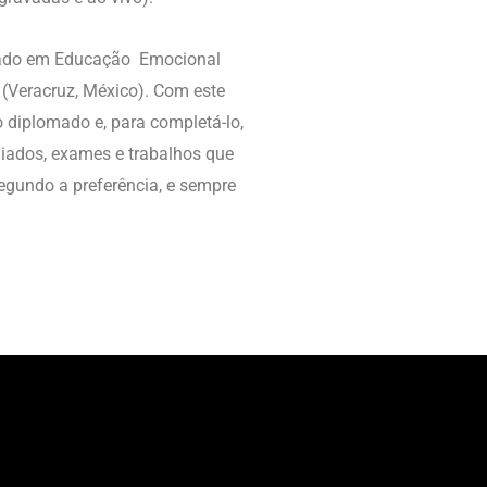
omado em Educação Emocional
(Veracruz, México). Com este
do diplomado e, para completá-lo,
uiados, exames e trabalhos que
segundo a preferência, e sempre