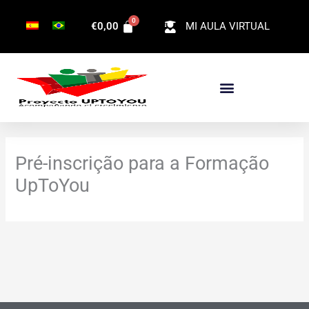
Ir
€
0,00
MI AULA VIRTUAL
para
o
conteúdo
Pré-inscrição para a Formação
UpToYou