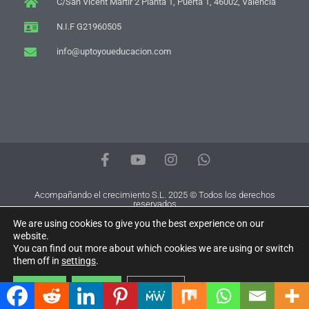
C/San Vicent Mártir 2 Planta 1, Puerta 1, 46002, Valencia
N.I.F G21960505
info@uptoyoueducacion.com
F
Y
I
W
a
o
n
h
c
u
s
a
e
t
t
t
Acompañando el crecimiento S.L. 2025 © Todos los derechos
reservados
b
u
a
s
o
b
g
a
We are using cookies to give you the best experience on our
o
e
r
p
website.
You can find out more about which cookies we are using or switch
k
a
p
them off in
settings
.
-
m
f
Accept
Reject
Settings